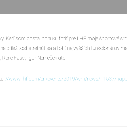
ky. Keď som dostal ponuku fotiť pre IIHF, moje športové srd
ne príležitosť stretnúť sa a fotiť najvyšších funkcionárov m
, René Fasel, Igor Nemeček atd…
tu:
//www.iihf.com/en/events/2019/wm/news/11537/happ