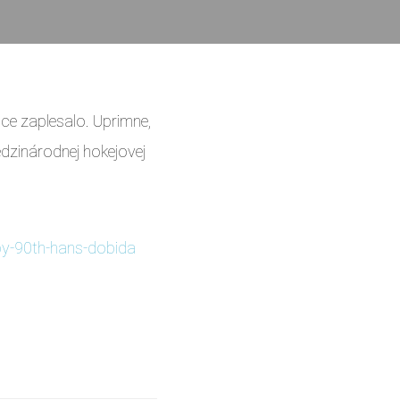
ce zaplesalo. Uprimne,
edzinárodnej hokejovej
y-90th-hans-dobida